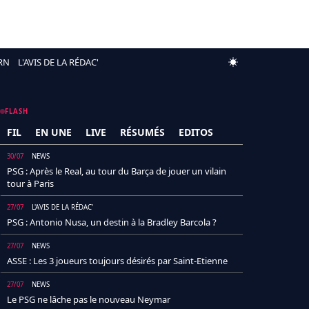
RN
L'AVIS DE LA RÉDAC'
FLASH
FIL
EN UNE
LIVE
RÉSUMÉS
EDITOS
30/07
NEWS
PSG : Après le Real, au tour du Barça de jouer un vilain
tour à Paris
27/07
L'AVIS DE LA RÉDAC'
PSG : Antonio Nusa, un destin à la Bradley Barcola ?
27/07
NEWS
ASSE : Les 3 joueurs toujours désirés par Saint-Etienne
27/07
NEWS
Le PSG ne lâche pas le nouveau Neymar