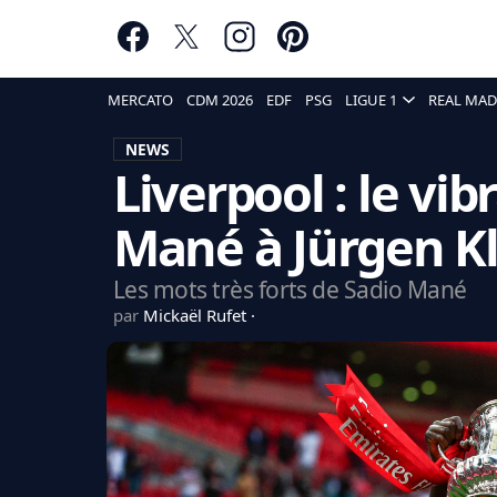
MERCATO
CDM 2026
EDF
PSG
LIGUE 1
REAL MAD
NEWS
Liverpool : le v
Mané à Jürgen K
Les mots très forts de Sadio Mané
par
Mickaël Rufet