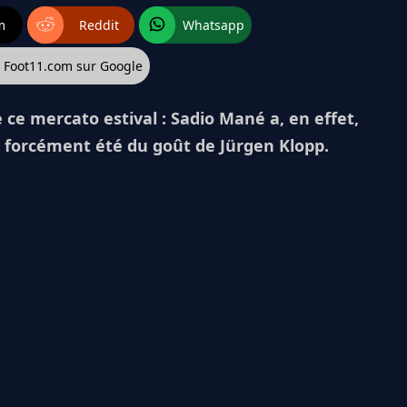
m
Reddit
Whatsapp
z Foot11.com sur Google
ce mercato estival : Sadio Mané a, en effet,
as forcément été du goût de Jürgen Klopp.