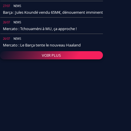
27/07
NEWS
Barça : Jules Koundé vendu 65M€, dénouement imminent
26/07
NEWS
Mercato : Tchouaméni à MU, ça approche !
26/07
NEWS
Mercato : Le Barça tente le nouveau Haaland
VOIR PLUS
26/07
NEWS
Real Madrid : Un socio annonce la date et le transfert de
Yan Diomande
25/07
NEWS
PSG : Après Arsenal, un autre club lâche l'affaire pour
Barcola
24/07
NEWS
Barça : Karim Adeyemi sème déjà la zizanie dans le
vestiaire !
24/07
L'AVIS DE LA RÉDAC'
Real Madrid : Pourquoi l'arrivée de Michael Olise va