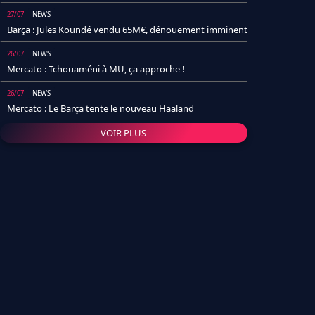
27/07
NEWS
Barça : Jules Koundé vendu 65M€, dénouement imminent
26/07
NEWS
Mercato : Tchouaméni à MU, ça approche !
26/07
NEWS
Mercato : Le Barça tente le nouveau Haaland
VOIR PLUS
26/07
NEWS
Real Madrid : Un socio annonce la date et le transfert de
Yan Diomande
25/07
NEWS
PSG : Après Arsenal, un autre club lâche l'affaire pour
Barcola
24/07
NEWS
Barça : Karim Adeyemi sème déjà la zizanie dans le
vestiaire !
24/07
L'AVIS DE LA RÉDAC'
Real Madrid : Pourquoi l'arrivée de Michael Olise va