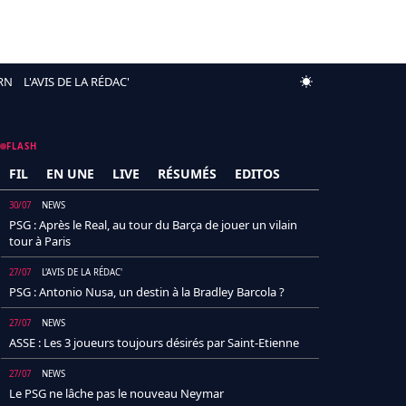
RN
L'AVIS DE LA RÉDAC'
FLASH
FIL
EN UNE
LIVE
RÉSUMÉS
EDITOS
30/07
NEWS
PSG : Après le Real, au tour du Barça de jouer un vilain
tour à Paris
27/07
L'AVIS DE LA RÉDAC'
PSG : Antonio Nusa, un destin à la Bradley Barcola ?
27/07
NEWS
ASSE : Les 3 joueurs toujours désirés par Saint-Etienne
27/07
NEWS
Le PSG ne lâche pas le nouveau Neymar