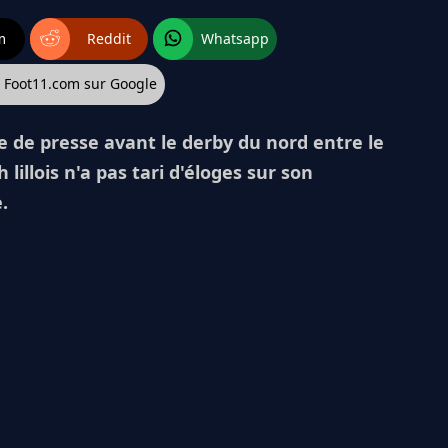
m
Reddit
Whatsapp
z Foot11.com sur Google
 de presse avant le derby du nord entre le
lillois n'a pas tari d'éloges sur son
.