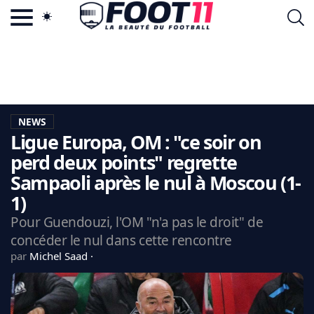
ACTU FOOTBALL POPULAIRE
FOOT11.COM
TAGS
LA TEAM
LA CHARTE
NEWS
VIE PRIVÉE
Ligue Europa, OM : "ce soir on
CGU
CONTACTEZ-NOUS
perd deux points" regrette
Sampaoli après le nul à Moscou (1-
1)
Pour Guendouzi, l'OM "n'a pas le droit" de
MERCATO
concéder le nul dans cette rencontre
CDM 2026
par
Michel Saad
EDF
PSG
LIGUE 1
REAL MADRID