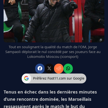
FC BARCELONE
MANCHESTER UNITED
CHELSEA
ARSENAL
BAYERN
L'AVIS DE LA RÉDAC'
Tout en soulignant la qualité du match de l'OM, Jorge
Sampaoli déplorait le nul concédé par ses joueurs face au
Lokomotiv Moscou (iconsport)
Préférez Foot11.com sur Google
Tenus en échec dans les dernières minutes
d’une rencontre dominée, les Marseillais
ressassaient après le match le but du