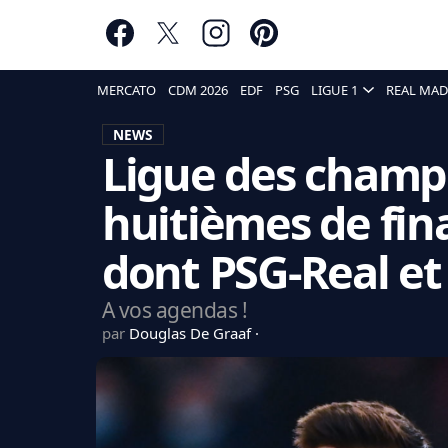
MERCATO
CDM 2026
EDF
PSG
LIGUE 1
REAL MAD
NEWS
Ligue des champi
huitièmes de fin
dont PSG-Real et
A vos agendas !
par
Douglas De Graaf