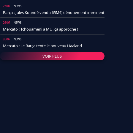
27/07
NEWS
Barça : Jules Koundé vendu 65M€, dénouement imminent
26/07
NEWS
Mercato : Tchouaméni à MU, ça approche !
26/07
NEWS
Mercato : Le Barça tente le nouveau Haaland
VOIR PLUS
26/07
NEWS
Real Madrid : Un socio annonce la date et le transfert de
Yan Diomande
25/07
NEWS
PSG : Après Arsenal, un autre club lâche l'affaire pour
Barcola
24/07
NEWS
Barça : Karim Adeyemi sème déjà la zizanie dans le
vestiaire !
24/07
L'AVIS DE LA RÉDAC'
Real Madrid : Pourquoi l'arrivée de Michael Olise va