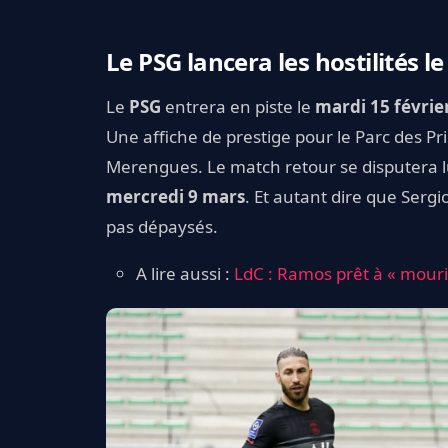
Le PSG lancera les hostilités le
Le
PSG
entrera en piste le
mardi 15 févrie
Une affiche de prestige pour le Parc des Pr
Merengues. Le match retour se disputera l
mercredi 9
mars
. Et autant dire que Serg
pas dépaysés.
A lire aussi :
LdC : Ramos prêt à « mouri