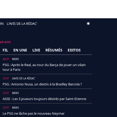
RN
L'AVIS DE LA RÉDAC'
FLASH
FIL
EN UNE
LIVE
RÉSUMÉS
EDITOS
30/07
NEWS
PSG : Après le Real, au tour du Barça de jouer un vilain
tour à Paris
27/07
L'AVIS DE LA RÉDAC'
PSG : Antonio Nusa, un destin à la Bradley Barcola ?
27/07
NEWS
ASSE : Les 3 joueurs toujours désirés par Saint-Etienne
27/07
NEWS
Le PSG ne lâche pas le nouveau Neymar