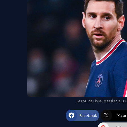
Le PSG de Lionel Messi et le LO
Facebook
X.co