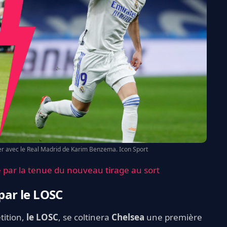
er avec le Real Madrid de Karim Benzema. Icon Sport
é par la tenue du nouveau tirage au sort
 par le LOSC
tition,
le LOSC
, se coltinera
Chelsea
une première