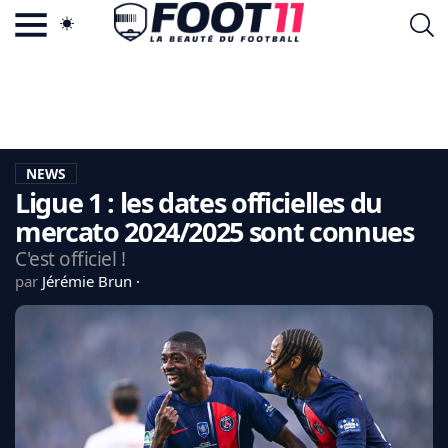
ACTU FOOTBALL POPULAIRE
FOOT11.COM
TAGS
LA TEAM
LA CHARTE
NEWS
VIE PRIVÉE
Ligue 1 : les dates officielles du
CGU
CONTACTEZ-NOUS
mercato 2024/2025 sont connues
C'est officiel !
par
Jérémie Brun
MERCATO
CDM 2026
EDF
PSG
LIGUE 1
REAL MADRID