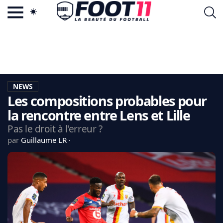
ACTU FOOTBALL POPULAIRE
FOOT11.COM
TAGS
LA TEAM
LA CHARTE
NEWS
VIE PRIVÉE
Les compositions probables pour
CGU
CONTACTEZ-NOUS
la rencontre entre Lens et Lille
Pas le droit à l'erreur ?
par
Guillaume LR
MERCATO
CDM 2026
EDF
PSG
LIGUE 1
REAL MADRID