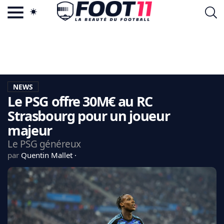
ACTU FOOTBALL POPULAIRE
FOOT11.COM
TAGS
LA TEAM
LA CHARTE
NEWS
VIE PRIVÉE
Le PSG offre 30M€ au RC
CGU
CONTACTEZ-NOUS
Strasbourg pour un joueur
majeur
Le PSG généreux
par
Quentin Mallet
MERCATO
CDM 2026
EDF
PSG
LIGUE 1
REAL MADRID