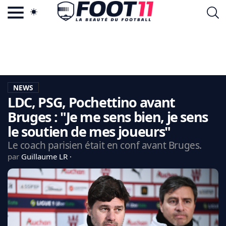
ACTU FOOTBALL POPULAIRE
FOOT11.COM
TAGS
LA TEAM
LA CHARTE
NEWS
VIE PRIVÉE
LDC, PSG, Pochettino avant
CGU
CONTACTEZ-NOUS
Bruges : "Je me sens bien, je sens
le soutien de mes joueurs"
Le coach parisien était en conf avant Bruges.
par
Guillaume LR
MERCATO
CDM 2026
EDF
PSG
LIGUE 1
REAL MADRID