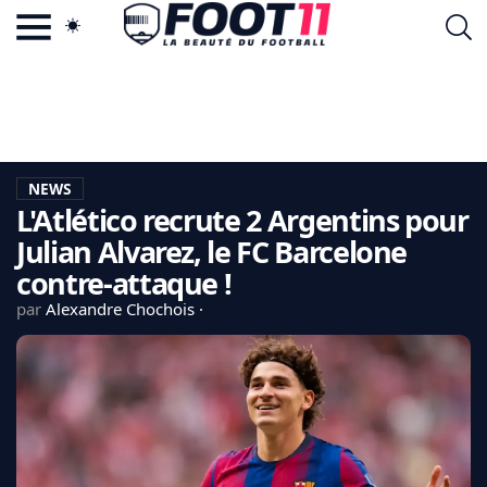
ACTU FOOTBALL POPULAIRE
FOOT11.COM
TAGS
LA TEAM
LA CHARTE
NEWS
VIE PRIVÉE
L'Atlético recrute 2 Argentins pour
CGU
CONTACTEZ-NOUS
Julian Alvarez, le FC Barcelone
contre-attaque !
par
Alexandre Chochois
MERCATO
CDM 2026
EDF
PSG
LIGUE 1
REAL MADRID