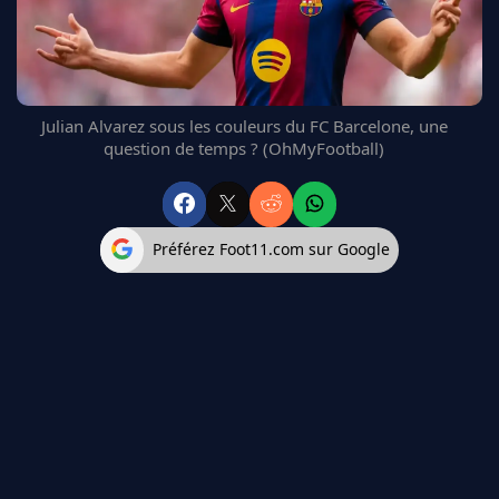
FC BARCELONE
MANCHESTER UNITED
CHELSEA
ARSENAL
Julian Alvarez sous les couleurs du FC Barcelone, une
BAYERN
question de temps ? (OhMyFootball)
L'AVIS DE LA RÉDAC'
Préférez Foot11.com sur Google