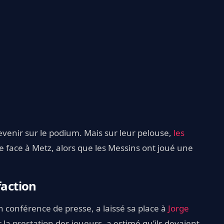
revenir sur le podium. Mais sur leur pelouse,
les
lle face à Metz, alors que les Messins ont joué une
faction
n conférence de presse, a laissé sa place à
Jorge
r la prestation des joueurs, a estimé qu’ils devaient