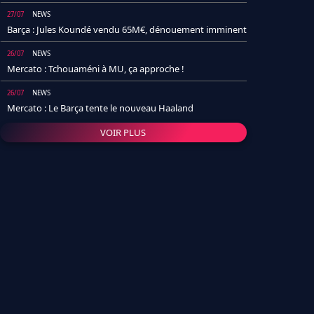
27/07
NEWS
Barça : Jules Koundé vendu 65M€, dénouement imminent
26/07
NEWS
Mercato : Tchouaméni à MU, ça approche !
26/07
NEWS
Mercato : Le Barça tente le nouveau Haaland
VOIR PLUS
26/07
NEWS
Real Madrid : Un socio annonce la date et le transfert de
Yan Diomande
25/07
NEWS
PSG : Après Arsenal, un autre club lâche l'affaire pour
Barcola
24/07
NEWS
Barça : Karim Adeyemi sème déjà la zizanie dans le
vestiaire !
24/07
L'AVIS DE LA RÉDAC'
Real Madrid : Pourquoi l'arrivée de Michael Olise va