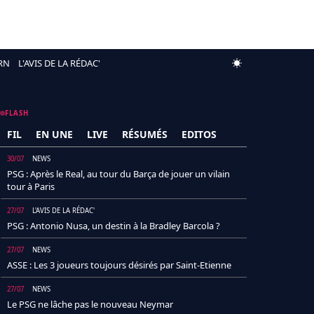
RN
L'AVIS DE LA RÉDAC'
FLASH
FIL
EN UNE
LIVE
RÉSUMÉS
EDITOS
30/07
NEWS
PSG : Après le Real, au tour du Barça de jouer un vilain
tour à Paris
27/07
L'AVIS DE LA RÉDAC'
PSG : Antonio Nusa, un destin à la Bradley Barcola ?
27/07
NEWS
ASSE : Les 3 joueurs toujours désirés par Saint-Etienne
27/07
NEWS
Le PSG ne lâche pas le nouveau Neymar