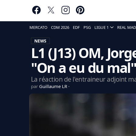
MERCATO
CDM 2026
EDF
PSG
LIGUE 1
REAL MAD
NEWS
L1 (J13) OM, Jorg
"On a eu du mal
La réaction de l'entraineur adjoint mar
par
Guillaume LR