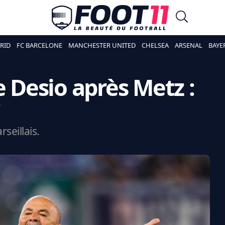
RID
FC BARCELONE
MANCHESTER UNITED
CHELSEA
ARSENAL
BAYE
e Desio après Metz :
"
seillais.