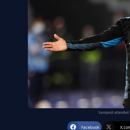
Sampaoli attendait 
Facebook
X.co