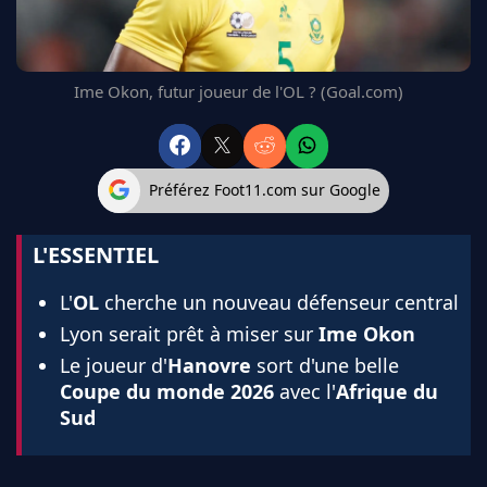
FC BARCELONE
MANCHESTER UNITED
CHELSEA
Ime Okon, futur joueur de l'OL ? (Goal.com)
ARSENAL
BAYERN
L'AVIS DE LA RÉDAC'
Préférez Foot11.com sur Google
L'ESSENTIEL
L'
OL
cherche un nouveau défenseur central
Lyon serait prêt à miser sur
Ime Okon
Le joueur d'
Hanovre
sort d'une belle
Coupe du monde 2026
avec l'
Afrique du
Sud