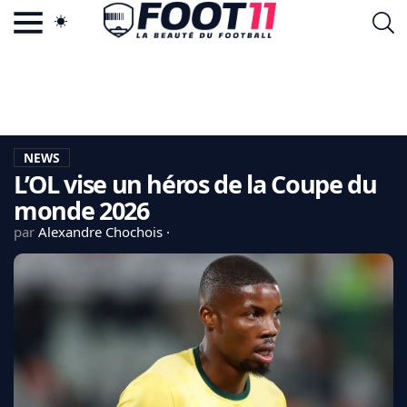
ACTU FOOTBALL POPULAIRE
FOOT11.COM
TAGS
LA TEAM
LA CHARTE
NEWS
VIE PRIVÉE
L’OL vise un héros de la Coupe du
CGU
CONTACTEZ-NOUS
monde 2026
par
Alexandre Chochois
MERCATO
CDM 2026
EDF
PSG
LIGUE 1
REAL MADRID