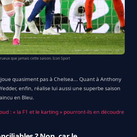
ueux que jamais cette saison. Icon Sport
ne joue quasiment pas à Chelsea... Quant à Anthony
Yedder, enfin, réalise lui aussi une superbe saison
aincu en Bleu.
d : « la F1 et le karting » pourront-ils en découdre
iliables ? Non, car le