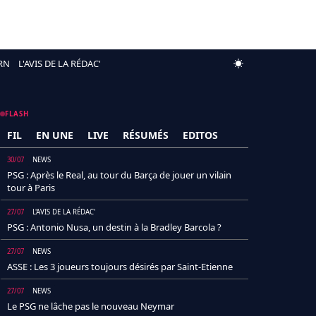
RN
L'AVIS DE LA RÉDAC'
FLASH
FIL
EN UNE
LIVE
RÉSUMÉS
EDITOS
30/07
NEWS
PSG : Après le Real, au tour du Barça de jouer un vilain
tour à Paris
27/07
L'AVIS DE LA RÉDAC'
PSG : Antonio Nusa, un destin à la Bradley Barcola ?
27/07
NEWS
ASSE : Les 3 joueurs toujours désirés par Saint-Etienne
27/07
NEWS
Le PSG ne lâche pas le nouveau Neymar