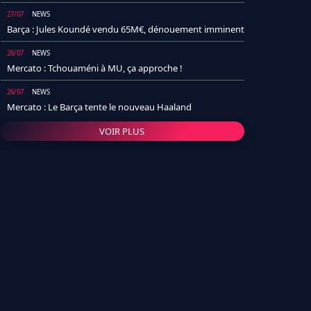
27/07
NEWS
Barça : Jules Koundé vendu 65M€, dénouement imminent
26/07
NEWS
Mercato : Tchouaméni à MU, ça approche !
26/07
NEWS
Mercato : Le Barça tente le nouveau Haaland
VOIR PLUS
26/07
NEWS
Real Madrid : Un socio annonce la date et le transfert de
Yan Diomande
25/07
NEWS
PSG : Après Arsenal, un autre club lâche l'affaire pour
Barcola
24/07
NEWS
Barça : Karim Adeyemi sème déjà la zizanie dans le
vestiaire !
24/07
L'AVIS DE LA RÉDAC'
Real Madrid : Pourquoi l'arrivée de Michael Olise va