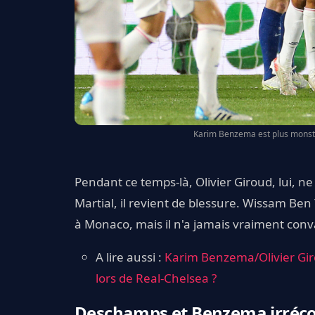
Karim Benzema est plus monstr
Pendant ce temps-là, Olivier Giroud, lui, 
Martial, il revient de blessure. Wissam Ben 
à Monaco, mais il n'a jamais vraiment conv
A lire aussi :
Karim Benzema/Olivier Girou
lors de Real-Chelsea ?
Deschamps et Benzema irréconc