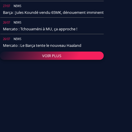
27/07
NEWS
Barça : Jules Koundé vendu 65M€, dénouement imminent
26/07
NEWS
Mercato : Tchouaméni à MU, ça approche !
26/07
NEWS
Mercato : Le Barça tente le nouveau Haaland
VOIR PLUS
26/07
NEWS
Real Madrid : Un socio annonce la date et le transfert de
Yan Diomande
25/07
NEWS
PSG : Après Arsenal, un autre club lâche l'affaire pour
Barcola
24/07
NEWS
Barça : Karim Adeyemi sème déjà la zizanie dans le
vestiaire !
24/07
L'AVIS DE LA RÉDAC'
Real Madrid : Pourquoi l'arrivée de Michael Olise va