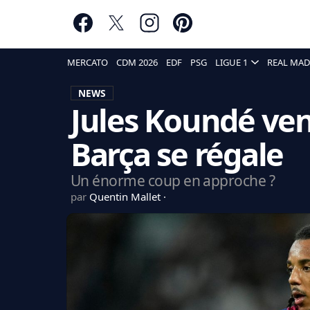
MERCATO
CDM 2026
EDF
PSG
LIGUE 1
REAL MAD
NEWS
Jules Koundé ven
Barça se régale
Un énorme coup en approche ?
par
Quentin Mallet