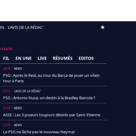
RN
L'AVIS DE LA RÉDAC'
FLASH
FIL
EN UNE
LIVE
RÉSUMÉS
EDITOS
30/07
NEWS
PSG : Après le Real, au tour du Barça de jouer un vilain
tour à Paris
27/07
L'AVIS DE LA RÉDAC'
PSG : Antonio Nusa, un destin à la Bradley Barcola ?
27/07
NEWS
ASSE : Les 3 joueurs toujours désirés par Saint-Etienne
27/07
NEWS
Le PSG ne lâche pas le nouveau Neymar