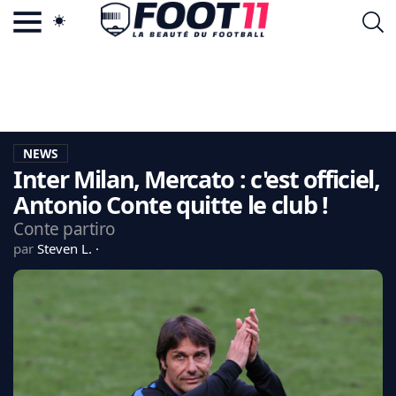
ACTU FOOTBALL POPULAIRE
FOOT11.COM
TAGS
LA TEAM
LA CHARTE
NEWS
VIE PRIVÉE
Inter Milan, Mercato : c'est officiel,
CGU
CONTACTEZ-NOUS
Antonio Conte quitte le club !
Conte partiro
par
Steven L.
MERCATO
CDM 2026
EDF
PSG
LIGUE 1
REAL MADRID