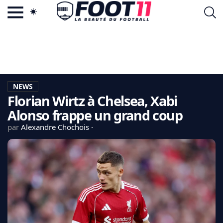
ACTU FOOTBALL POPULAIRE
FOOT11.COM
TAGS
LA TEAM
LA CHARTE
NEWS
VIE PRIVÉE
Florian Wirtz à Chelsea, Xabi
CGU
CONTACTEZ-NOUS
Alonso frappe un grand coup
par
Alexandre Chochois
MERCATO
CDM 2026
EDF
PSG
LIGUE 1
REAL MADRID