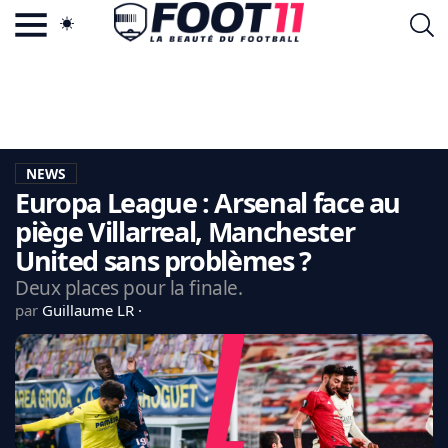
ACTU FOOTBALL POPULAIRE
FOOT11.COM
TAGS
LA TEAM
LA CHARTE
NEWS
VIE PRIVÉE
Europa League : Arsenal face au
CGU
CONTACTEZ-NOUS
piège Villarreal, Manchester
United sans problèmes ?
Deux places pour la finale.
par
Guillaume LR
MERCATO
CDM 2026
EDF
PSG
LIGUE 1
REAL MADRID