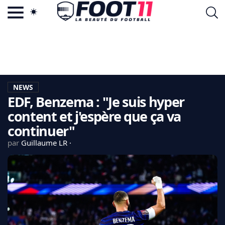
ACTU FOOTBALL POPULAIRE
FOOT11.COM
TAGS
LA TEAM
LA CHARTE
NEWS
VIE PRIVÉE
EDF, Benzema : "Je suis hyper
CGU
CONTACTEZ-NOUS
content et j'espère que ça va
continuer"
par
Guillaume LR
MERCATO
CDM 2026
EDF
PSG
LIGUE 1
REAL MADRID