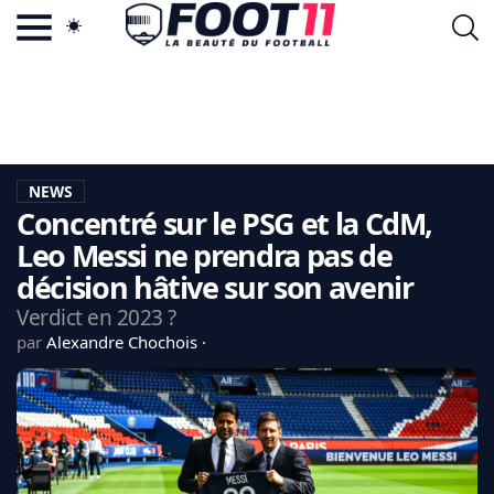
ACTU FOOTBALL POPULAIRE
FOOT11.COM
TAGS
LA TEAM
LA CHARTE
NEWS
VIE PRIVÉE
Concentré sur le PSG et la CdM,
CGU
CONTACTEZ-NOUS
Leo Messi ne prendra pas de
décision hâtive sur son avenir
Verdict en 2023 ?
par
Alexandre Chochois
MERCATO
CDM 2026
EDF
PSG
LIGUE 1
REAL MADRID