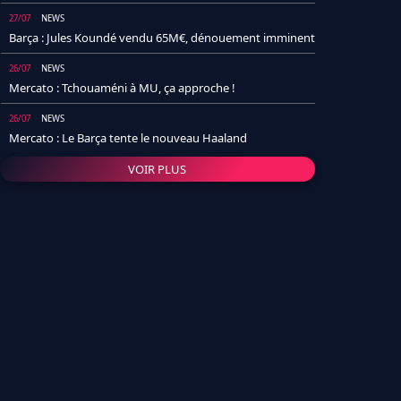
27/07
NEWS
Barça : Jules Koundé vendu 65M€, dénouement imminent
26/07
NEWS
Mercato : Tchouaméni à MU, ça approche !
26/07
NEWS
Mercato : Le Barça tente le nouveau Haaland
VOIR PLUS
26/07
NEWS
Real Madrid : Un socio annonce la date et le transfert de
Yan Diomande
25/07
NEWS
PSG : Après Arsenal, un autre club lâche l'affaire pour
Barcola
24/07
NEWS
Barça : Karim Adeyemi sème déjà la zizanie dans le
vestiaire !
24/07
L'AVIS DE LA RÉDAC'
Real Madrid : Pourquoi l'arrivée de Michael Olise va