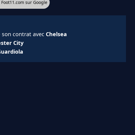
z Foot11.com sur Google
e son contrat avec
Chelsea
ter City
Guardiola