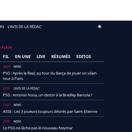
RN
L'AVIS DE LA RÉDAC'
FLASH
FIL
EN UNE
LIVE
RÉSUMÉS
EDITOS
30/07
NEWS
PSG : Après le Real, au tour du Barça de jouer un vilain
tour à Paris
27/07
L'AVIS DE LA RÉDAC'
PSG : Antonio Nusa, un destin à la Bradley Barcola ?
27/07
NEWS
ASSE : Les 3 joueurs toujours désirés par Saint-Etienne
27/07
NEWS
Le PSG ne lâche pas le nouveau Neymar