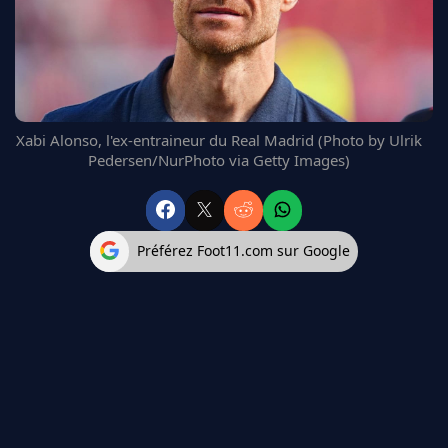
FC BARCELONE
MANCHESTER UNITED
CHELSEA
ARSENAL
BAYERN
Xabi Alonso, l'ex-entraineur du Real Madrid (Photo by Ulrik
L'AVIS DE LA RÉDAC'
Pedersen/NurPhoto via Getty Images)
Préférez Foot11.com sur Google