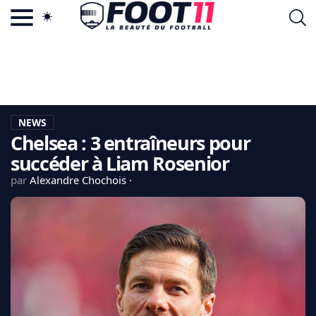
ACTU FOOTBALL POPULAIRE
FOOT11.COM
TAGS
LA TEAM
LA CHARTE
NEWS
VIE PRIVÉE
Chelsea : 3 entraîneurs pour
CGU
CONTACTEZ-NOUS
succéder à Liam Rosenior
par
Alexandre Chochois
MERCATO
CDM 2026
EDF
PSG
LIGUE 1
REAL MADRID