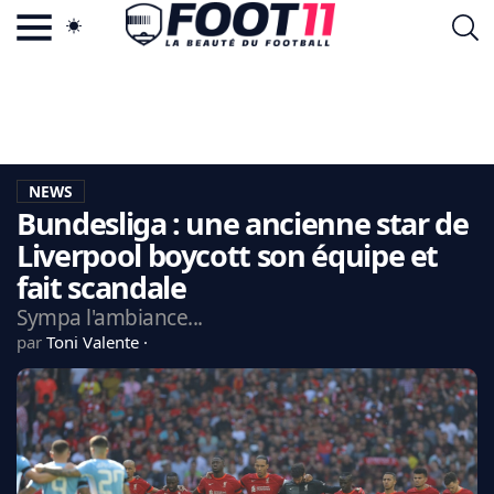
ACTU FOOTBALL POPULAIRE
FOOT11.COM
TAGS
LA TEAM
LA CHARTE
NEWS
VIE PRIVÉE
Bundesliga : une ancienne star de
CGU
CONTACTEZ-NOUS
Liverpool boycott son équipe et
fait scandale
Sympa l'ambiance...
par
Toni Valente
MERCATO
CDM 2026
EDF
PSG
LIGUE 1
REAL MADRID