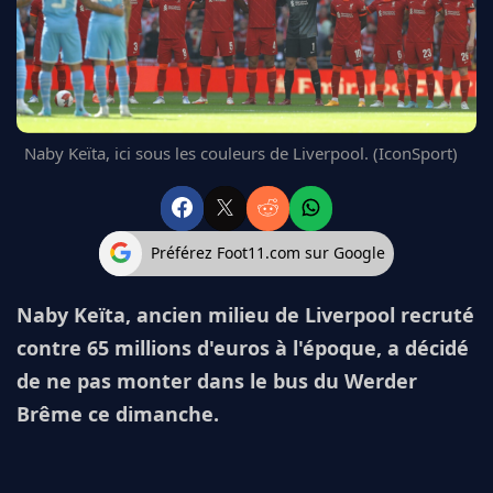
FC BARCELONE
MANCHESTER UNITED
CHELSEA
ARSENAL
BAYERN
Naby Keïta, ici sous les couleurs de Liverpool. (IconSport)
L'AVIS DE LA RÉDAC'
Préférez Foot11.com sur Google
Naby Keïta, ancien milieu de Liverpool recruté
contre 65 millions d'euros à l'époque, a décidé
de ne pas monter dans le bus du Werder
Brême ce dimanche.