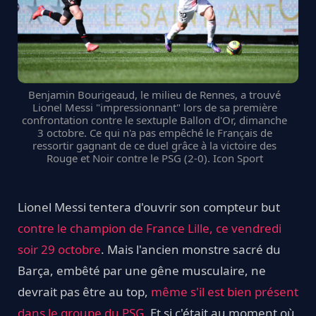
Benjamin Bourigeaud, le milieu de Rennes, a trouvé
Lionel Messi "impressionnant" lors de sa première
confrontation contre le sextuple Ballon d'Or, dimanche
3 octobre. Ce qui n'a pas empêché le Français de
ressortir gagnant de ce duel grâce à la victoire des
Rouge et Noir contre le PSG (2-0). Icon Sport
Lionel Messi tentera d'ouvrir son compteur but
contre le champion de France Lille, ce vendredi
soir 29 octobre
. Mais l'ancien monstre sacré du
Barça, embêté par une gêne musculaire, ne
devrait pas être au top,
même s'il est bien présent
dans le groupe du PSG
. Et si c'était au moment où