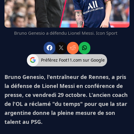
FC BARCELONE
MANCHESTER UNITED
CHELSEA
ARSENAL
Bruno Genesio a défendu Lionel Messi. Icon Sport
BAYERN
L'AVIS DE LA RÉDAC'
Préférez Foot11.com sur Google
Bruno Genesio, l'entraîneur de Rennes, a pris
la défense de Lionel Messi en conférence de
presse, ce vendredi 29 octobre. L'ancien coach
de l'OL a réclamé "du temps" pour que la star
argentine donne la pleine mesure de son
talent au PSG.