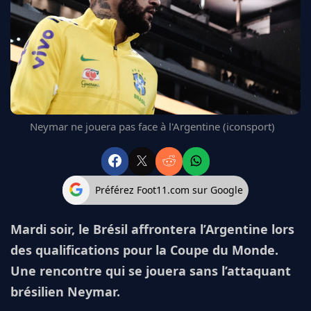
FC BARCELONE
MANCHESTER UNITED
CHELSEA
ARSENAL
BAYERN
L'AVIS DE LA RÉDAC'
Neymar ne jouera pas face à l'Argentine (iconsport)
Préférez Foot11.com sur Google
Mardi soir, le Brésil affrontera l’Argentine lors
des qualifications pour la Coupe du Monde.
Une rencontre qui se jouera sans l’attaquant
brésilien Neymar.