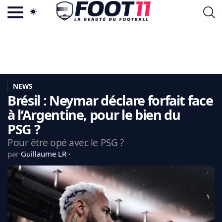
ACTU FOOTBALL POPULAIRE
FOOT11.COM
TAGS
LA TEAM
LA CHARTE
NEWS
VIE PRIVÉE
Brésil : Neymar déclare forfait face
CGU
CONTACTEZ-NOUS
à l’Argentine, pour le bien du
PSG ?
Pour être opé avec le PSG ?
par
Guillaume LR
MERCATO
CDM 2026
EDF
PSG
LIGUE 1
REAL MADRID