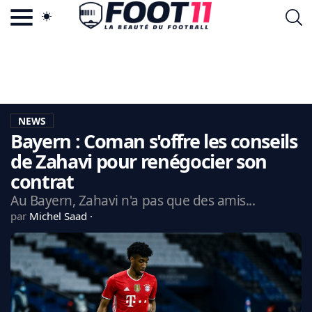
ACTU FOOTBALL POPULAIRE
FOOT11.COM
TAGS
LA TEAM
LA CHARTE
NEWS
VIE PRIVÉE
Bayern : Coman s'offre les conseils
CGU
CONTACTEZ-NOUS
de Zahavi pour renégocier son
contrat
Au Bayern, Zahavi n'a pas que des amis...
par
Michel Saad
MERCATO
CDM 2026
EDF
PSG
LIGUE 1
REAL MADRID