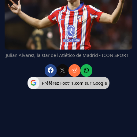
FC BARCELONE
MANCHESTER UNITED
CHELSEA
ARSENAL
BAYERN
L'AVIS DE LA RÉDAC'
Julian Alvarez, la star de l'Atlético de Madrid - ICON SPORT
Préférez Foot11.com sur Google