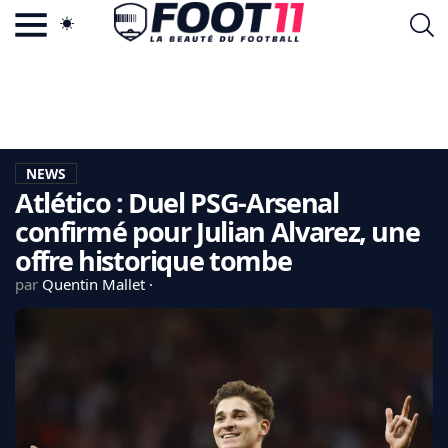
ACTU FOOTBALL POPULAIRE
FOOT11.COM
TAGS
LA TEAM
LA CHARTE
NEWS
VIE PRIVÉE
Atlético : Duel PSG-Arsenal
CGU
CONTACTEZ-NOUS
confirmé pour Julian Alvarez, une
offre historique tombe
par
Quentin Mallet
MERCATO
CDM 2026
EDF
PSG
LIGUE 1
REAL MADRID