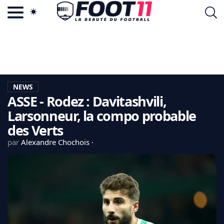
ACTU FOOTBALL POPULAIRE
FOOT11.COM
TAGS
LA TEAM
LA CHARTE
NEWS
VIE PRIVÉE
ASSE - Rodez : Davitashvili,
CGU
CONTACTEZ-NOUS
Larsonneur, la compo probable
des Verts
par
Alexandre Chochois
MERCATO
CDM 2026
EDF
PSG
LIGUE 1
REAL MADRID