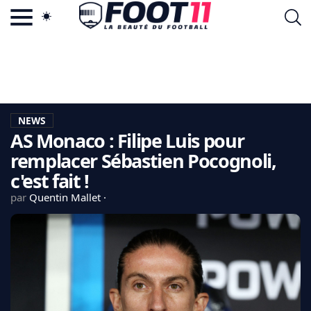
ACTU FOOTBALL POPULAIRE
FOOT11.COM
TAGS
LA TEAM
LA CHARTE
NEWS
VIE PRIVÉE
AS Monaco : Filipe Luis pour
CGU
CONTACTEZ-NOUS
remplacer Sébastien Pocognoli,
c'est fait !
par
Quentin Mallet
MERCATO
CDM 2026
EDF
PSG
LIGUE 1
REAL MADRID