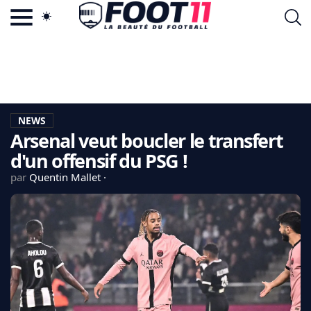
ACTU FOOTBALL POPULAIRE
FOOT11.COM
TAGS
LA TEAM
LA CHARTE
NEWS
VIE PRIVÉE
Arsenal veut boucler le transfert
CGU
CONTACTEZ-NOUS
d'un offensif du PSG !
par
Quentin Mallet
MERCATO
CDM 2026
EDF
PSG
LIGUE 1
REAL MADRID