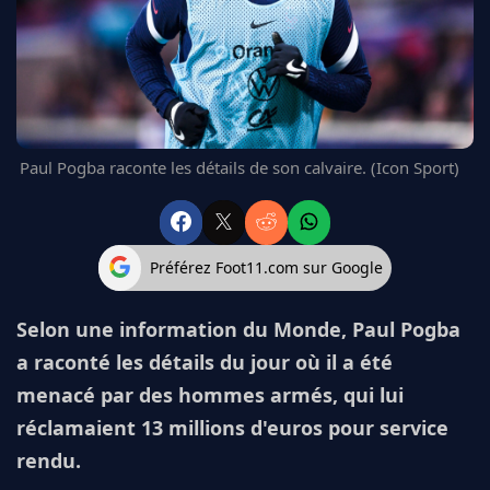
FC BARCELONE
MANCHESTER UNITED
CHELSEA
ARSENAL
BAYERN
L'AVIS DE LA RÉDAC'
Paul Pogba raconte les détails de son calvaire. (Icon Sport)
Préférez Foot11.com sur Google
Selon une information du Monde, Paul Pogba
a raconté les détails du jour où il a été
menacé par des hommes armés, qui lui
réclamaient 13 millions d'euros pour service
rendu.