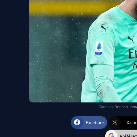
Gianluigi Donnarumma v
Facebook
X.co
Préfére