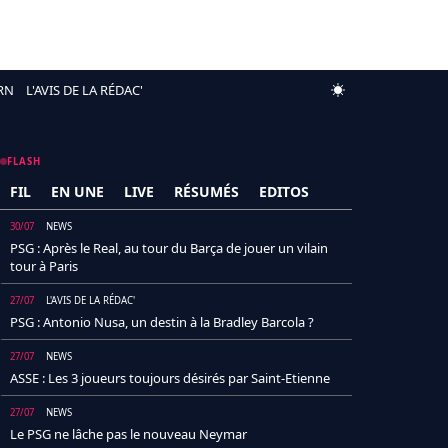
RN
L'AVIS DE LA RÉDAC'
FLASH
FIL
EN UNE
LIVE
RÉSUMÉS
EDITOS
30/07
NEWS
PSG : Après le Real, au tour du Barça de jouer un vilain
tour à Paris
27/07
L'AVIS DE LA RÉDAC'
PSG : Antonio Nusa, un destin à la Bradley Barcola ?
27/07
NEWS
ASSE : Les 3 joueurs toujours désirés par Saint-Etienne
27/07
NEWS
Le PSG ne lâche pas le nouveau Neymar