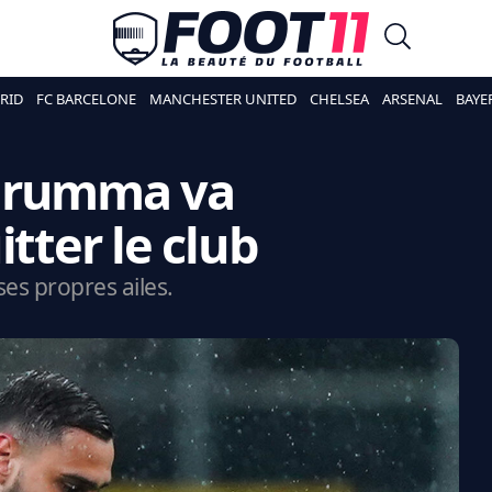
RID
FC BARCELONE
MANCHESTER UNITED
CHELSEA
ARSENAL
BAYE
narumma va
itter le club
ses propres ailes.