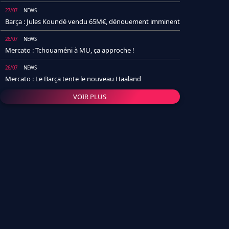
27/07
NEWS
Barça : Jules Koundé vendu 65M€, dénouement imminent
26/07
NEWS
Mercato : Tchouaméni à MU, ça approche !
26/07
NEWS
Mercato : Le Barça tente le nouveau Haaland
VOIR PLUS
26/07
NEWS
Real Madrid : Un socio annonce la date et le transfert de
Yan Diomande
25/07
NEWS
PSG : Après Arsenal, un autre club lâche l'affaire pour
Barcola
24/07
NEWS
Barça : Karim Adeyemi sème déjà la zizanie dans le
vestiaire !
24/07
L'AVIS DE LA RÉDAC'
Real Madrid : Pourquoi l'arrivée de Michael Olise va