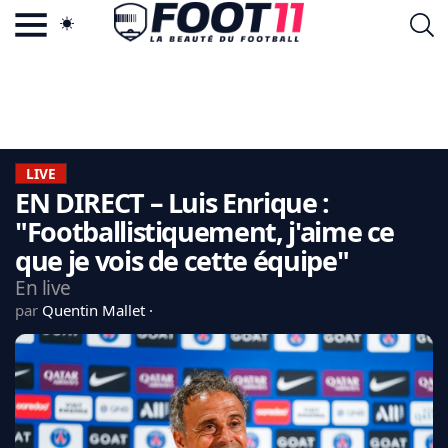
ACTU FOOTBALL POPULAIRE
FOOT11.COM
TAGS
LA TEAM
LA CHARTE
LIVE
VIE PRIVÉE
EN DIRECT – Luis Enrique :
CGU
CONTACTEZ-NOUS
"Footballistiquement, j'aime ce
que je vois de cette équipe"
En live
par
Quentin Mallet
MERCATO
CDM 2026
EDF
PSG
LIGUE 1
REAL MADRID