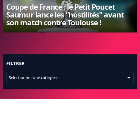
Coupe de France : le Petit Poucet
FC BARCELONE
Saumur lance les "hostilités" avant
MANCHESTER UNITED
son match contre Toulouse !
CHELSEA
ARSENAL
BAYERN
L'AVIS DE LA RÉDAC'
FILTRER