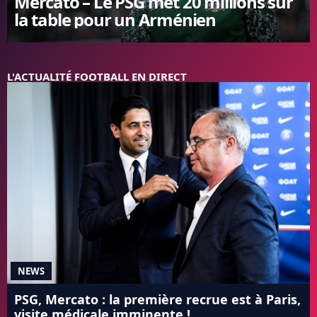
Mercato – Le PSG met 20 millions sur
la table pour un Arménien
FC BARCELONE
MANCHESTER UNITED
CHELSEA
ARSENAL
L'ACTUALITÉ FOOTBALL EN DIRECT
BAYERN
L'AVIS DE LA RÉDAC'
NEWS
PSG, Mercato : la première recrue est à Paris,
visite médicale imminente !