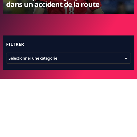
dans un accident de la route
FC BARCELONE
MANCHESTER UNITED
CHELSEA
ARSENAL
BAYERN
L'AVIS DE LA RÉDAC'
FILTRER