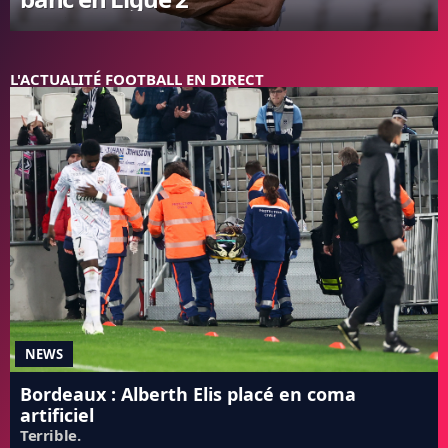
FC BARCELONE
MANCHESTER UNITED
CHELSEA
L'ACTUALITÉ FOOTBALL EN DIRECT
ARSENAL
BAYERN
L'AVIS DE LA RÉDAC'
NEWS
Bordeaux : Alberth Elis placé en coma
artificiel
Terrible.