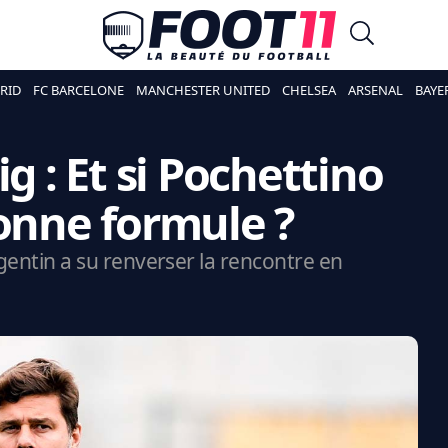
RID
FC BARCELONE
MANCHESTER UNITED
CHELSEA
ARSENAL
BAYE
g : Et si Pochettino
bonne formule ?
argentin a su renverser la rencontre en