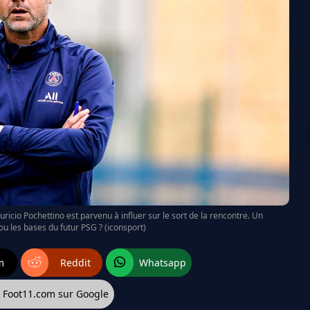
uricio Pochettino est parvenu à influer sur le sort de la rencontre. Un
u les bases du futur PSG ? (iconsport)
m
Reddit
Whatsapp
z Foot11.com sur Google