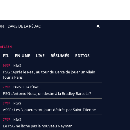
RN
L'AVIS DE LA RÉDAC'
FLASH
FIL
EN UNE
LIVE
RÉSUMÉS
EDITOS
30/07
NEWS
PSG : Après le Real, au tour du Barça de jouer un vilain
tour à Paris
27/07
L'AVIS DE LA RÉDAC'
PSG : Antonio Nusa, un destin à la Bradley Barcola ?
27/07
NEWS
ASSE : Les 3 joueurs toujours désirés par Saint-Etienne
27/07
NEWS
Le PSG ne lâche pas le nouveau Neymar