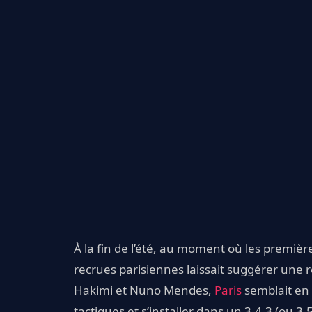
À la fin de l’été, au moment où les première
recrues parisiennes laissait suggérer une 
Hakimi et Nuno Mendes,
Paris
semblait en 
tactiques et s’installer dans un 3-4-3 (ou 3