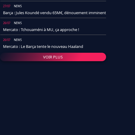
27/07
NEWS
Barça : Jules Koundé vendu 65M€, dénouement imminent
26/07
NEWS
Mercato : Tchouaméni à MU, ça approche !
26/07
NEWS
Mercato : Le Barça tente le nouveau Haaland
VOIR PLUS
26/07
NEWS
Real Madrid : Un socio annonce la date et le transfert de
Yan Diomande
25/07
NEWS
PSG : Après Arsenal, un autre club lâche l'affaire pour
Barcola
24/07
NEWS
Barça : Karim Adeyemi sème déjà la zizanie dans le
vestiaire !
24/07
L'AVIS DE LA RÉDAC'
Real Madrid : Pourquoi l'arrivée de Michael Olise va