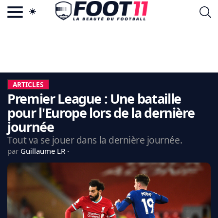
ACTU FOOTBALL POPULAIRE
FOOT11.COM
TAGS
LA TEAM
LA CHARTE
ARTICLES
VIE PRIVÉE
Premier League : Une bataille
CGU
CONTACTEZ-NOUS
pour l'Europe lors de la dernière
journée
Tout va se jouer dans la dernière journée.
par
Guillaume LR
MERCATO
CDM 2026
EDF
PSG
LIGUE 1
REAL MADRID