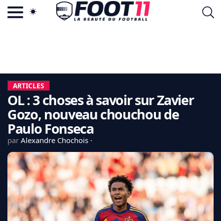
ACTU FOOTBALL POPULAIRE
FOOT11.COM
TAGS
LA TEAM
LA CHARTE
ARTICLES
VIE PRIVÉE
OL : 3 choses à savoir sur Zavier
CGU
CONTACTEZ-NOUS
Gozo, nouveau chouchou de
Paulo Fonseca
par
Alexandre Chochois
MERCATO
CDM 2026
EDF
PSG
LIGUE 1
REAL MADRID