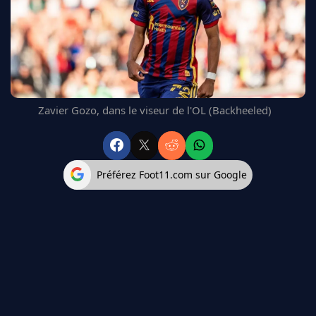
FC BARCELONE
MANCHESTER UNITED
CHELSEA
ARSENAL
BAYERN
L'AVIS DE LA RÉDAC'
Zavier Gozo, dans le viseur de l'OL (Backheeled)
Préférez Foot11.com sur Google