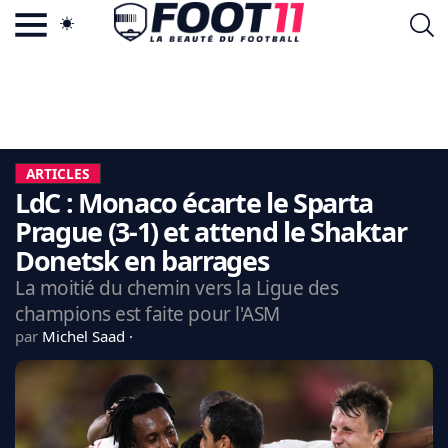
ACTU FOOTBALL POPULAIRE
FOOT11.COM
TAGS
LA TEAM
LA CHARTE
ARTICLES
VIE PRIVÉE
LdC : Monaco écarte le Sparta
CGU
CONTACTEZ-NOUS
Prague (3-1) et attend le Shaktar
Donetsk en barrages
La moitié du chemin vers la Ligue des
champions est faite pour l'ASM
MERCATO
par
Michel Saad
CDM 2026
EDF
PSG
LIGUE 1
REAL MADRID