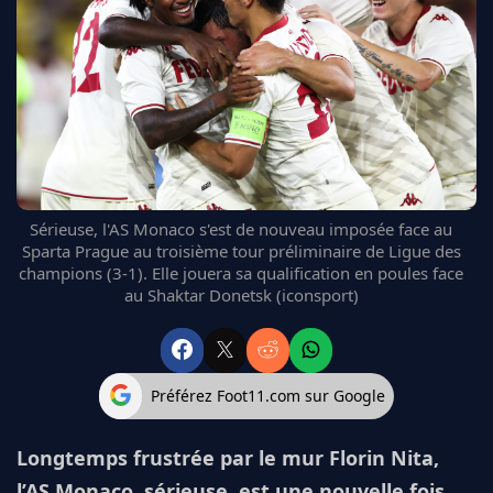
FC BARCELONE
MANCHESTER UNITED
CHELSEA
ARSENAL
BAYERN
L'AVIS DE LA RÉDAC'
Sérieuse, l'AS Monaco s'est de nouveau imposée face au
Sparta Prague au troisième tour préliminaire de Ligue des
champions (3-1). Elle jouera sa qualification en poules face
au Shaktar Donetsk (iconsport)
Préférez Foot11.com sur Google
Longtemps frustrée par le mur Florin Nita,
l’AS Monaco, sérieuse, est une nouvelle fois