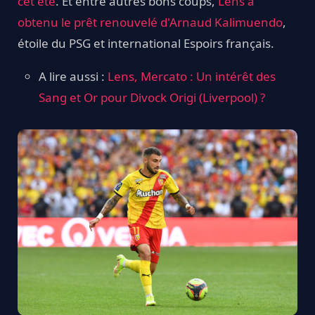
cet été
. Et entre autres bons coups,
Lens a
obtenu le prêt renouvelé d'Arnaud Kalimuendo
,
étoile du PSG et international Espoirs français.
A lire aussi :
Lens, Mercato : Un intérêt des
Sang et Or pour Divock Origi (Liverpool) ?