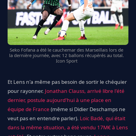
Seko Fofana a été le cauchemar des Marseillais lors de
la dernière journée, avec 12 ballons récupérés au total.
Icon Sport
Et Lens n'a même pas besoin de sortir le chéquier
pour rayonner.
Jonathan Clauss, arrivé libre l'été
dernier, postule aujourd'hui à une place en
équipe de France
(même si Didier Deschamps ne
veut pas en entendre parler).
Loïc Badé, qui était
dans la même situation, a été vendu 17M€ à Lens