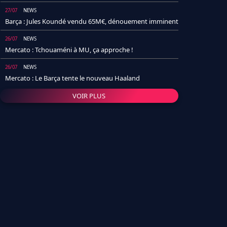
27/07
NEWS
Barça : Jules Koundé vendu 65M€, dénouement imminent
26/07
NEWS
Mercato : Tchouaméni à MU, ça approche !
26/07
NEWS
Mercato : Le Barça tente le nouveau Haaland
VOIR PLUS
26/07
NEWS
Real Madrid : Un socio annonce la date et le transfert de
Yan Diomande
25/07
NEWS
PSG : Après Arsenal, un autre club lâche l'affaire pour
Barcola
24/07
NEWS
Barça : Karim Adeyemi sème déjà la zizanie dans le
vestiaire !
24/07
L'AVIS DE LA RÉDAC'
Real Madrid : Pourquoi l'arrivée de Michael Olise va