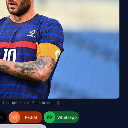
d'un triplé pour les Bleus (iconsport)
m
Reddit
Whatsapp