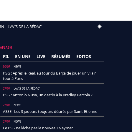
RN
L'AVIS DE LA RÉDAC'
FLASH
FIL
EN UNE
LIVE
RÉSUMÉS
EDITOS
30/07
NEWS
PSG : Après le Real, au tour du Barça de jouer un vilain
tour à Paris
27/07
L'AVIS DE LA RÉDAC'
PSG : Antonio Nusa, un destin à la Bradley Barcola ?
27/07
NEWS
ASSE : Les 3 joueurs toujours désirés par Saint-Etienne
27/07
NEWS
Le PSG ne lâche pas le nouveau Neymar