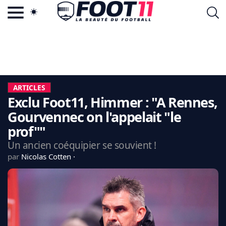
ACTU FOOTBALL POPULAIRE
FOOT11.COM
TAGS
LA TEAM
LA CHARTE
ARTICLES
VIE PRIVÉE
Exclu Foot11, Himmer : "A Rennes,
CGU
CONTACTEZ-NOUS
Gourvennec on l'appelait "le
prof""
Un ancien coéquipier se souvient !
par
Nicolas Cotten
MERCATO
CDM 2026
EDF
PSG
LIGUE 1
REAL MADRID