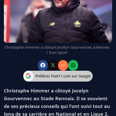
FC BARCELONE
MANCHESTER UNITED
CHELSEA
ARSENAL
BAYERN
L'AVIS DE LA RÉDAC'
Christophe Himmer a côtoyé Jocelyn Gourvennec à Rennes
/ Icon Sport
Préférez Foot11.com sur Google
Christophe Himmer a côtoyé Jocelyn
Gourvennec au Stade Rennais. Il se souvient
de ses précieux conseils qui l'ont suivi tout au
long de sa carrière en National et en Ligue 2,