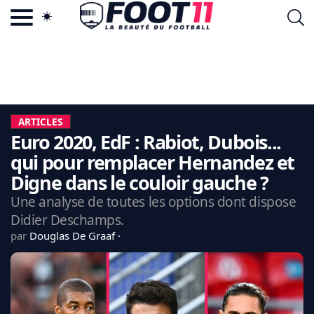
ACTU FOOTBALL POPULAIRE
FOOT11.COM
TAGS
LA TEAM
LA CHARTE
ARTICLES
VIE PRIVÉE
Euro 2020, EdF : Rabiot, Dubois...
CGU
CONTACTEZ-NOUS
qui pour remplacer Hernandez et
Digne dans le couloir gauche ?
Une analyse de toutes les options dont dispose
Didier Deschamps.
MERCATO
par
Douglas De Graaf
CDM 2026
EDF
PSG
LIGUE 1
REAL MADRID