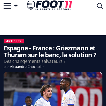
ACTU FOOTBALL POPULAIRE
FOOT11.COM
TAGS
LA TEAM
LA CHARTE
ARTICLES
VIE PRIVÉE
Espagne - France : Griezmann et
CGU
CONTACTEZ-NOUS
Thuram sur le banc, la solution ?
Des changements salvateurs ?
par
Alexandre Chochois
MERCATO
CDM 2026
EDF
PSG
LIGUE 1
REAL MADRID