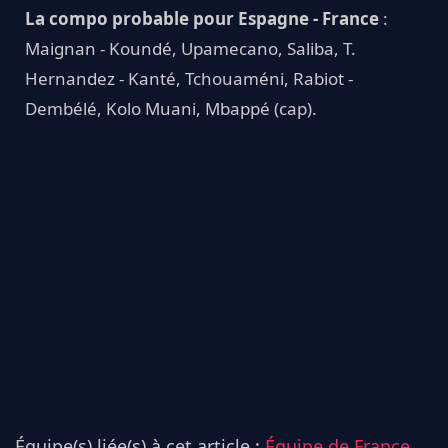
La compo probable pour Espagne - France
:
Maignan - Koundé, Upamecano, Saliba, T.
Hernandez - Kanté, Tchouaméni, Rabiot -
Dembélé, Kolo Muani, Mbappé (cap).
Équipe(s) liée(s) à cet article :
Équipe de France,