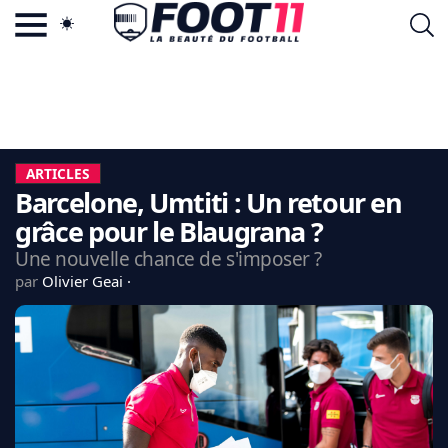
ACTU FOOTBALL POPULAIRE
FOOT11.COM
TAGS
LA TEAM
LA CHARTE
ARTICLES
VIE PRIVÉE
Barcelone, Umtiti : Un retour en
CGU
CONTACTEZ-NOUS
grâce pour le Blaugrana ?
Une nouvelle chance de s'imposer ?
par
Olivier Geai
MERCATO
CDM 2026
EDF
PSG
LIGUE 1
REAL MADRID